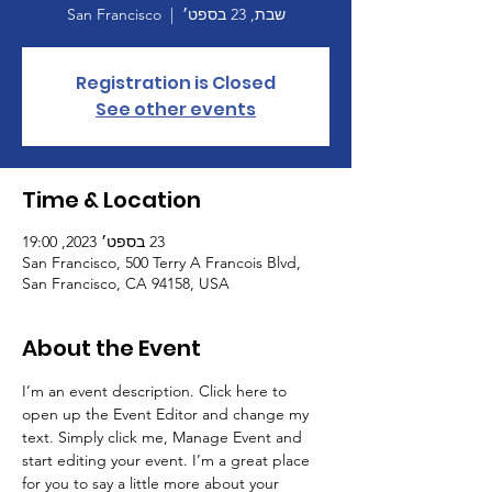
שבת, 23 בספט׳
  |  
San Francisco
תרומה לעמותה
Registration is Closed
See other events
Time & Location
23 בספט׳ 2023, 19:00
San Francisco, 500 Terry A Francois Blvd,
San Francisco, CA 94158, USA
About the Event
I’m an event description. Click here to 
open up the Event Editor and change my 
text. Simply click me, Manage Event and 
start editing your event. I’m a great place 
for you to say a little more about your 