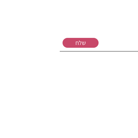
שלח
לי שחלה עלי חובה חוקית. ידוע לי כי המידע
עם צרכים מיוחדים" לצורך קבלת עדכונים על
ל לבקש להסיר את עצמי מרשימת התפוצה
© 2023 by W