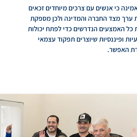
עמותת אופק מאמינה כי אנשים עם צרכים מיוחדים זכאים 
להתייחסות שוות ערך מצד החברה והמדינה ולכן מספקת 
חברתיות, מקצועיות ופיננסיות שיוצרים תפקוד עצמאי 
אנו מאמינים כי עם הניסיון שצברנו והעזרה מצד תורמים 
ומתנדבים, נצליח לספק ליותר ויותר אנשים עם צרכים 
מיוחדים, מקום עבודה ופרנסה, מקום שמקיים אותם 
כלכלית, מספק להם חיים חברתיים, ביטחון, יכולת לחיות 
עמותת אופק הצליחה לקבוע עובדות בשטח ולהוכיח, כי 
למרות הספקות, ניתן לשפר את חייהם של אלפי אנשים 
עם מוגבלויות בארץ, לספק למשפחותיהם חופש 