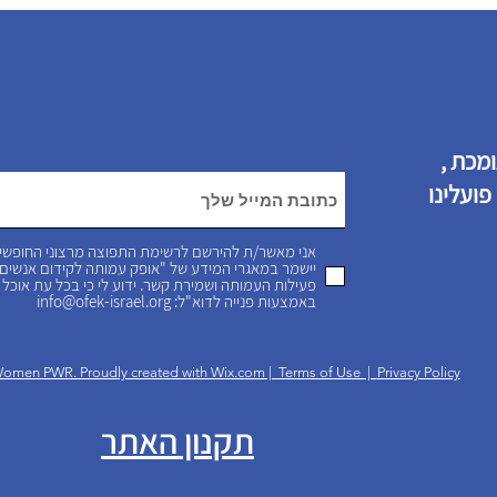
תומכת
פועלינו
אני מאשר/ת להירשם לרשימת התפוצה מרצוני החופשי מב
יישמר במאגרי המידע של "אופק עמותה לקידום אנשים 
פעילות העמותה ושמירת קשר. ידוע לי כי בכל עת אוכ
באמצעות פנייה לדוא"ל: info@ofek-israel.org
omen PWR. Proudly created with Wix.com | Terms of Use |
Privacy Policy
תקנון האתר