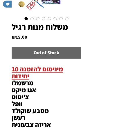
תרומה לעמותה
משלוח מנות רגיל
Price
₪15.00
Out of Stock
מינימום להזמנה 10
יחידות
מרשמלו
אגו מיקס
צ'יטוס
וופל
מטבע שוקולד
רעשן
אריזה צבעונית